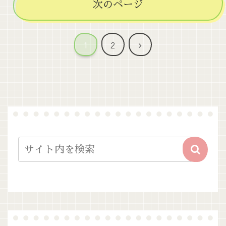
次のページ
次
1
2
へ