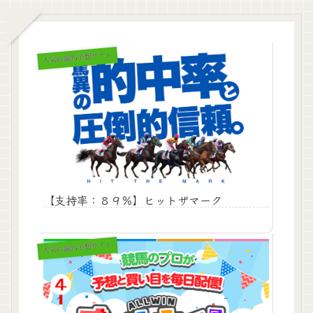
人気の競馬予想サイト
【支持率：８９％】ヒットザマーク
人気の競馬予想サイト