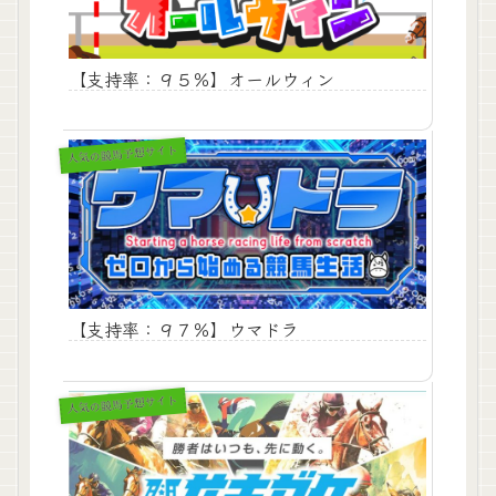
【支持率：９５％】オールウィン
人気の競馬予想サイト
【支持率：９７％】ウマドラ
人気の競馬予想サイト