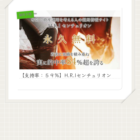
競馬予想
【支持率：５９％】H.R.Iセンチュリオン