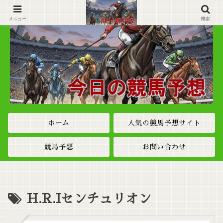
メニュー
検索
ホーム
人気の競馬予想サイト
競馬予想
お問い合わせ
H.R.Iセンチュリオン