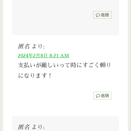
返信
匿名
より:
2024年2月8日 8:21 AM
支払いが厳しいって時にすごく頼り
になります！
返信
匿名
より: