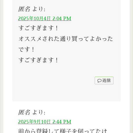
匿名
より:
2025年10月4日 2:04 PM
すごすぎます！
オススメされた通り買ってよかった
です！
すごすぎます！
返信
匿名
より:
2025年9月10日 2:44 PM
前から登録して様子を伺ってたけ