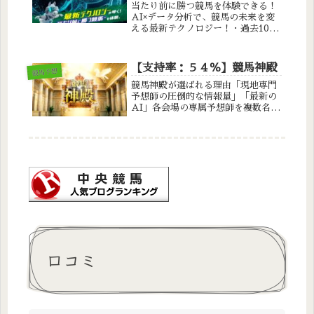
当たり前に勝つ競馬を体験できる！
AI×データ分析で、競馬の未来を変
える最新テクノロジー！・過去10年
のレースデータをAIが徹底分析・血
統、馬場、騎手まで数値化した予
想・専門家が最終チェックし的中率
【支持率：５４％】競馬神殿
競馬予想
をさらに強化・AIとデータでブレな
い予想過去...
競馬神殿が選ばれる理由「現地専門
予想師の圧倒的な情報量」「最新の
AI」各会場の専属予想師を複数名配
備し脅威的な情報収集力で他を圧
倒！さらに膨大な量の情報を最先端
のAIを駆使し、精査、分析を行いま
す。その後、ベテラン陣による最終
審査をクリアし...
口コミ