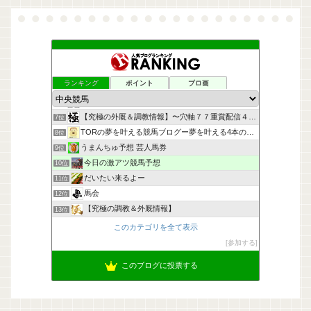
オニキス029【馬券生活 競馬で生きていく】競馬偏差値で攻略
3位
DATA KEIBA｜データで、競馬はもっと楽しくなる。
4位
ランキング
ポイント
ブロ画
競馬穴馬予想《指数が全て》ブログ開設10年！！
5位
穴馬特捜班
6位
【究極の外厩＆調教情報】〜穴軸７７重賞配信４０重賞馬券圏内〜
7位
TORの夢を叶える競馬ブログー夢を叶える4本の矢ー
8位
うまんちゅ予想 芸人馬券
9位
今日の激アツ競馬予想
10位
だいたい来るよー
11位
馬会
12位
【究極の調教＆外厩情報】
13位
うましる | 競馬初心者をサポートするサイト
14位
このカテゴリを全て表示
データ競馬予想『激走!データ競馬+』
15位
参加する
ヒロシの勝てる関係者馬券ブログ
16位
このブログに投票する
軸ピタ馬券術
17位