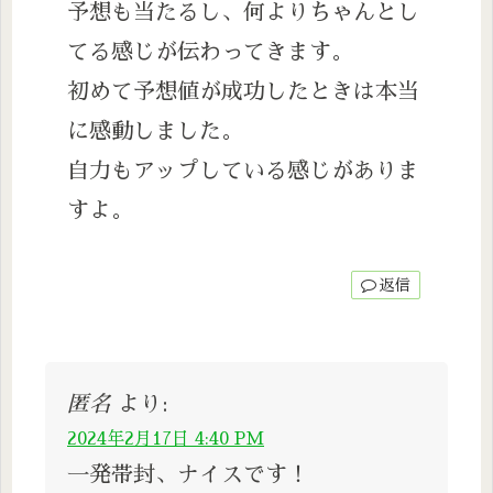
予想も当たるし、何よりちゃんとし
てる感じが伝わってきます。
初めて予想値が成功したときは本当
に感動しました。
自力もアップしている感じがありま
すよ。
返信
匿名
より:
2024年2月17日 4:40 PM
一発帯封、ナイスです！