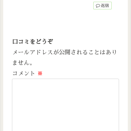
返信
口コミをどうぞ
メールアドレスが公開されることはあり
ません。
コメント
※