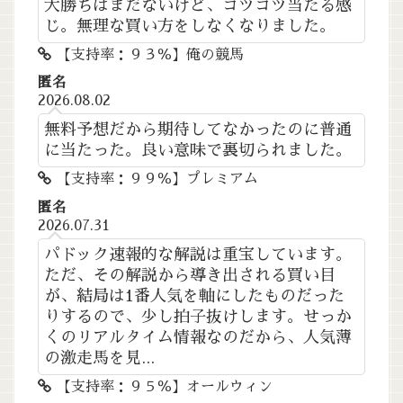
大勝ちはまだないけど、コツコツ当たる感
じ。無理な買い方をしなくなりました。
【支持率：９３％】俺の競馬
匿名
2026.08.02
無料予想だから期待してなかったのに普通
に当たった。良い意味で裏切られました。
【支持率：９９％】プレミアム
匿名
2026.07.31
パドック速報的な解説は重宝しています。
ただ、その解説から導き出される買い目
が、結局は1番人気を軸にしたものだった
りするので、少し拍子抜けします。せっか
くのリアルタイム情報なのだから、人気薄
の激走馬を見...
【支持率：９５％】オールウィン