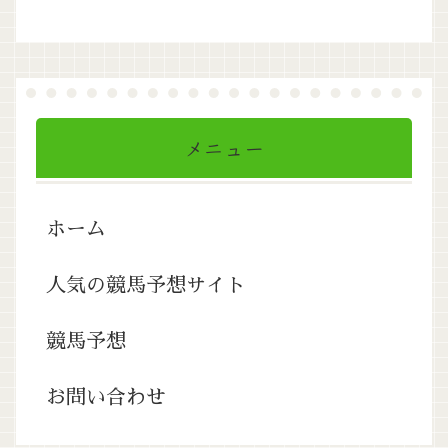
メニュー
ホーム
人気の競馬予想サイト
競馬予想
お問い合わせ