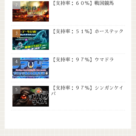
【支持率：６０％】戦国競馬
【支持率：５１％】ホーステック
【支持率：９７％】ウマドラ
【支持率：９７％】シンガンケイ
バ