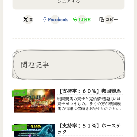
シェアする
X
Facebook
LINE
コピー
関連記事
【支持率：６０％】戦国競馬
競馬予想
戦国競馬の責任と覚悟情報提供には
責任がつきもの。多くの方が戦国競
馬の情報に信頼をお寄せいただいて
おります。いい加減な情報提供など
もってのほか。我々は責任と覚悟を
持って、情報をお届けいたします。
【支持率：５１％】ホーステ
競馬予想
高価値の情報を低価格でをモットー
ック
に、勝つ為に、勝...