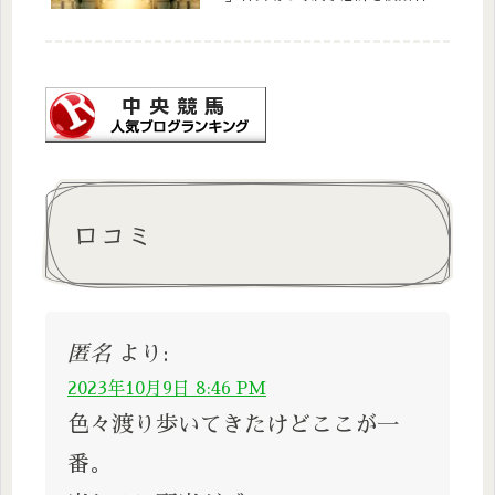
備し脅威的な情報収集力で他を圧
倒！さらに膨大な量の情報を最先端
のAIを駆使し、精査、分析を行いま
す。その後、ベテラン陣による最終
審査をクリアし...
口コミ
匿名
より:
2023年10月9日 8:46 PM
色々渡り歩いてきたけどここが一
番。