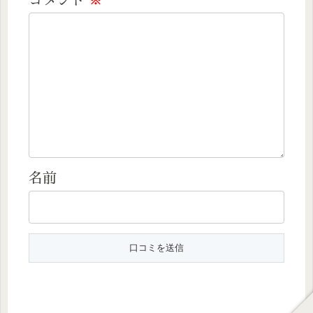
コメント
※
名前