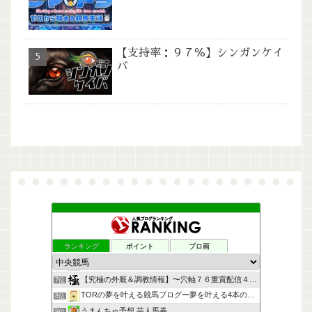
【支持率：９７％】シンガンケイ
バ
音速で諭吉が飛んでくる競馬予想
3位
競馬穴馬予想《指数が全て》ブログ開設10年！！
4位
ランキング
ポイント
ブロ画
DATA KEIBA｜データで、競馬はもっと楽しくなる。
5位
穴馬特捜班
6位
【究極の外厩＆調教情報】〜穴軸７６重賞配信４０重賞馬券圏内〜
7位
TORの夢を叶える競馬ブログー夢を叶える4本の矢ー
8位
うまんちゅ予想 芸人馬券
9位