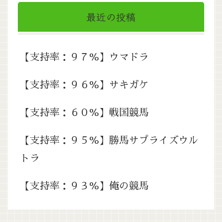
最近の投稿
【支持率：９７％】ウマドラ
【支持率：９６％】サキガケ
【支持率：６０％】戦国競馬
【支持率：９５％】勝馬サプライズウル
トラ
【支持率：９３％】俺の競馬