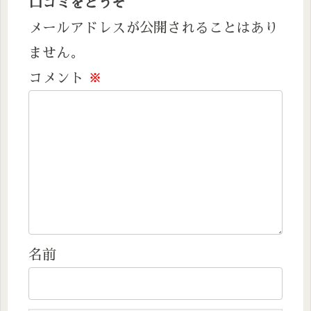
口コミをどうぞ
メールアドレスが公開されることはあり
ません。
コメント
※
名前