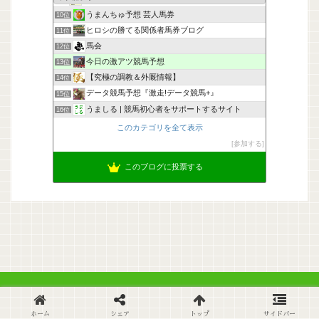
うまんちゅ予想 芸人馬券
10位
ヒロシの勝てる関係者馬券ブログ
11位
馬会
12位
今日の激アツ競馬予想
13位
【究極の調教＆外厩情報】
14位
データ競馬予想『激走!データ競馬+』
15位
うましる | 競馬初心者をサポートするサイト
16位
ThoroughBlog【サラブログ】重賞予想
17位
このカテゴリを全て表示
競馬サラリーマン
18位
参加する
▼Mesh ticket for TERAYAMA
19位
このブログに投票する
軸ピタ馬券術
20位
© 2023 【今日の競馬予想】無料で当たる競馬予想がチェックでき
ホーム
シェア
トップ
サイドバー