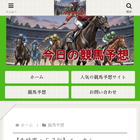
メニュー
検索
ホーム
人気の競馬予想サイト
競馬予想
お問い合わせ
ホーム
競馬予想