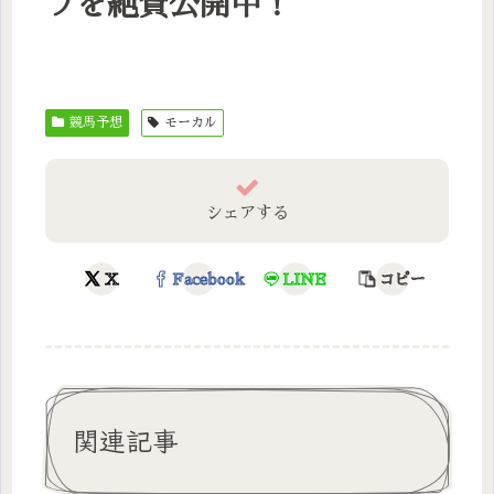
プを絶賛公開中！
競馬予想
モーカル
シェアする
X
Facebook
LINE
コピー
関連記事