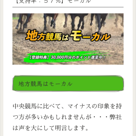
【支持率：５７％】モーカル
地方競馬はモーカル
中央競馬に比べて、マイナスの印象を持
つ方が多いかもしれませんが・・・弊社
は声を大にして明言します。