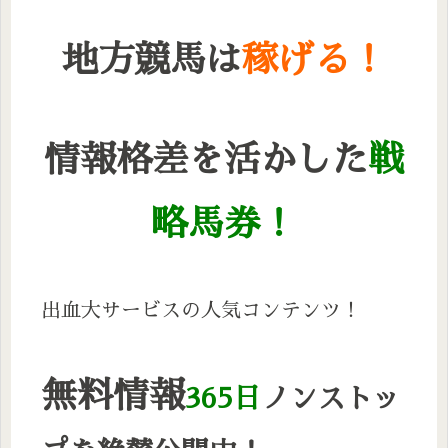
地方競馬は
稼げる！
情報格差を活かした
戦
略馬券！
出血大サービスの人気コンテンツ！
無料情報
365日
ノンストッ