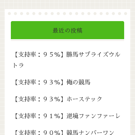
最近の投稿
【支持率：９５％】勝馬サプライズウル
トラ
【支持率：９３％】俺の競馬
【支持率：９３％】ホーステック
【支持率：９１％】逆境ファンファーレ
【支持率：９０％】競馬ナンバーワン