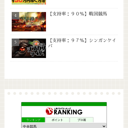
【支持率：９０％】戦国競馬
【支持率：９７％】シンガンケイ
バ
競馬穴馬予想《指数が全て》ブログ開設10年！！
6位
だいたい来るよー
7位
ランキング
ポイント
ブロ画
【究極の外厩＆調教情報】〜穴軸７６重賞配信４０重賞馬券圏内〜
8位
TORの夢を叶える競馬ブログー夢を叶える4本の矢ー
9位