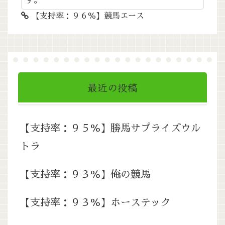
す。
【支持率：９６％】競馬エース
最近の投稿
【支持率：９５％】勝馬サプライズウル
トラ
【支持率：９３％】俺の競馬
【支持率：９３％】ホーステック