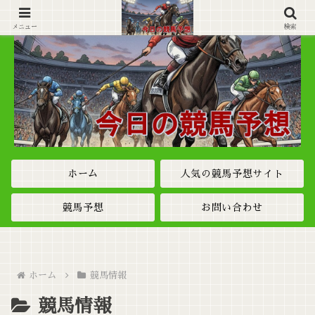
メニュー
検索
ホーム
人気の競馬予想サイト
競馬予想
お問い合わせ
ホーム
競馬情報
競馬情報