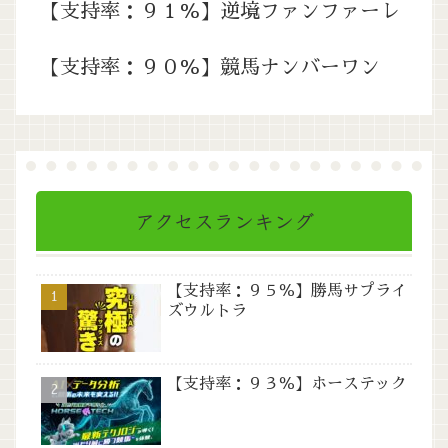
【支持率：９１％】逆境ファンファーレ
【支持率：９０％】競馬ナンバーワン
アクセスランキング
【支持率：９５％】勝馬サプライ
ズウルトラ
【支持率：９３％】ホーステック