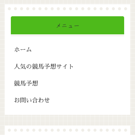
メニュー
ホーム
人気の競馬予想サイト
競馬予想
お問い合わせ