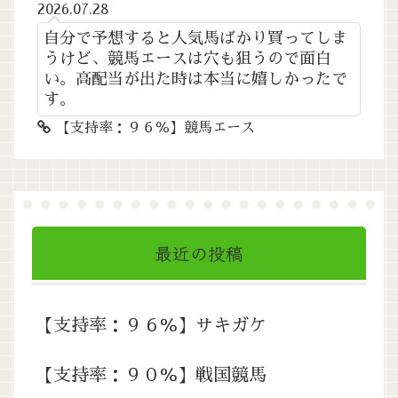
2026.07.28
自分で予想すると人気馬ばかり買ってしま
うけど、競馬エースは穴も狙うので面白
い。高配当が出た時は本当に嬉しかったで
す。
【支持率：９６％】競馬エース
最近の投稿
【支持率：９６％】サキガケ
【支持率：９０％】戦国競馬