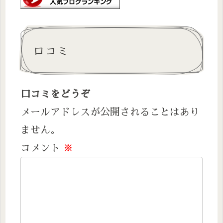
口コミ
口コミをどうぞ
メールアドレスが公開されることはあり
ません。
コメント
※