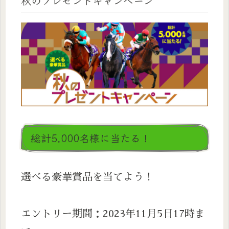
秋のプレゼントキャンペーン
総計5,000名様に当たる！
選べる豪華賞品を当てよう！
エントリー期間：2023年11月5日17時ま